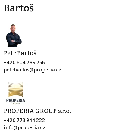
Bartoš
Petr Bartoš
+420 604 789 756
petr.bartos@properia.cz
PROPERIA GROUP s.r.o.
+420 773 944 222
info@properia.cz