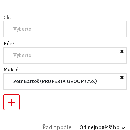
Chci
Vyberte
Kde?
Vyberte
Makléř
Petr Bartoš (PROPERIA GROUP s.r.o.)
+
Řadit podle:
Od nejnovějšího