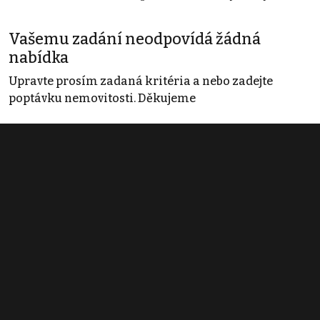
Vašemu zadání neodpovídá žádná
nabídka
Upravte prosím zadaná kritéria a nebo zadejte
poptávku nemovitosti. Děkujeme
Obchodní podmínky
Pravidla inzerce
Ceník
Registrace
Kontakt
© 2022 - 2026 Copyright CZECH NEWS CENTER a.s. a dodavatelé
obsahu |
Autorská práva k publikovaným materiálům
|
Podmínky pro
užívání služby informační společnosti
|
Informace o zpracování