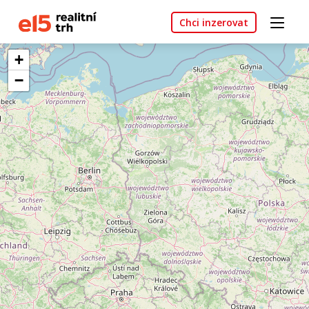
Chci inzerovat
+
−