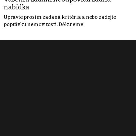
nabídka
Upravte prosím zadaná kritéria a nebo zadejte
poptávku nemovitosti. Děkujeme
Obchodní podmínky
Pravidla inzerce
Ceník
Registrace
Kontakt
© 2022 - 2026 Copyright CZECH NEWS CENTER a.s. a dodavatelé
obsahu |
Autorská práva k publikovaným materiálům
|
Podmínky pro
užívání služby informační společnosti
|
Informace o zpracování
osobních údajů
|
Cookies
|
Nastavení soukromí
|
Vlastnická
struktura
|
Jednotné kontaktní místo / Single Point of Contact
|
Podat
oznámení