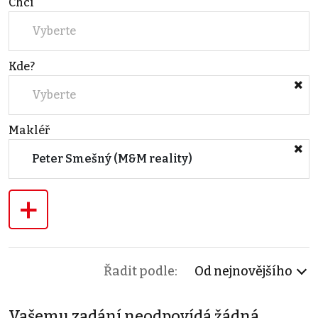
Chci
Vyberte
Kde?
Vyberte
Makléř
Peter Smešný (M&M reality)
+
Řadit podle:
Od nejnovějšího
Vašemu zadání neodpovídá žádná