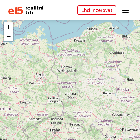
Chci inzerovat
+
−