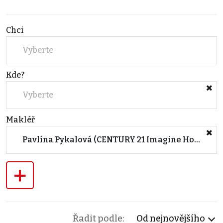
Chci
Vyberte
Kde?
Vyberte
Makléř
Pavlína Pykalová (CENTURY 21 Imagine Housing)
+
Řadit podle:
Od nejnovějšího