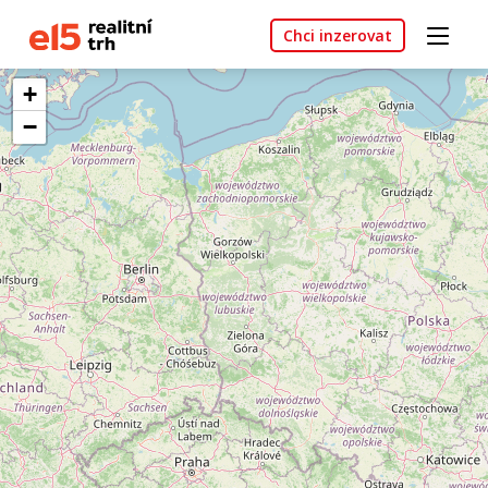
Chci inzerovat
+
−