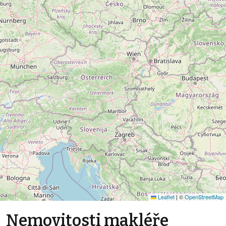
Leaflet
|
©
OpenStreetMap
Nemovitosti makléře