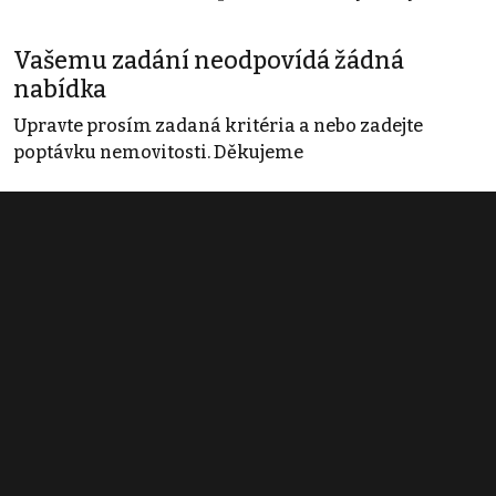
Vašemu zadání neodpovídá žádná
nabídka
Upravte prosím zadaná kritéria a nebo zadejte
poptávku nemovitosti. Děkujeme
Obchodní podmínky
Pravidla inzerce
Ceník
Registrace
Kontakt
© 2022 - 2026 Copyright CZECH NEWS CENTER a.s. a dodavatelé
obsahu |
Autorská práva k publikovaným materiálům
|
Podmínky pro
užívání služby informační společnosti
|
Informace o zpracování