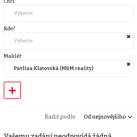
Chci
Vyberte
Kde?
Vyberte
Makléř
Pavlína Klatovská (M&M reality)
+
Řadit podle:
Od nejnovějšího
Vašemu zadání neodpovídá žádná