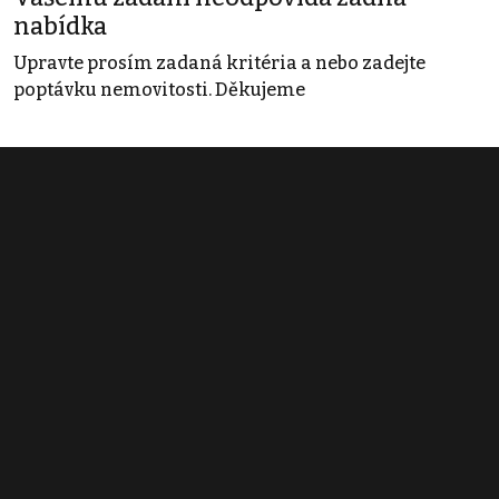
nabídka
Upravte prosím zadaná kritéria a nebo zadejte
poptávku nemovitosti. Děkujeme
Obchodní podmínky
Pravidla inzerce
Ceník
Registrace
Kontakt
© 2022 - 2026 Copyright CZECH NEWS CENTER a.s. a dodavatelé
obsahu |
Autorská práva k publikovaným materiálům
|
Podmínky pro
užívání služby informační společnosti
|
Informace o zpracování
osobních údajů
|
Cookies
|
Nastavení soukromí
|
Vlastnická
struktura
|
Jednotné kontaktní místo / Single Point of Contact
|
Podat
oznámení