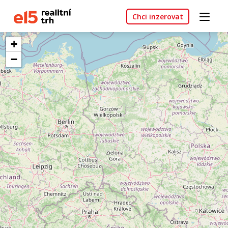
Chci inzerovat
+
−