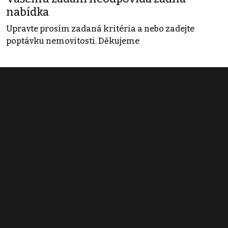
nabídka
Upravte prosím zadaná kritéria a nebo zadejte
poptávku nemovitosti. Děkujeme
Obchodní podmínky
Pravidla inzerce
Ceník
Registrace
Kontakt
© 2022 - 2026 Copyright CZECH NEWS CENTER a.s. a dodavatelé
obsahu |
Autorská práva k publikovaným materiálům
|
Podmínky pro
užívání služby informační společnosti
|
Informace o zpracování
osobních údajů
|
Cookies
|
Nastavení soukromí
|
Vlastnická
struktura
|
Jednotné kontaktní místo / Single Point of Contact
|
Podat
oznámení