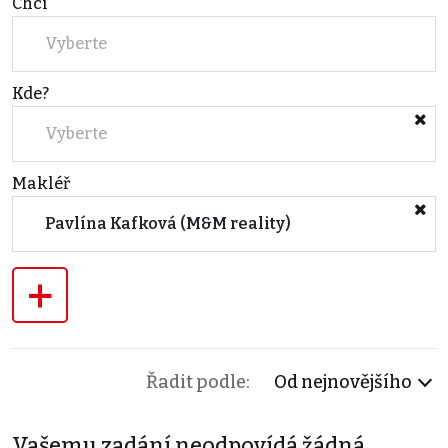
Chci
Vyberte
Kde?
Vyberte
Makléř
Pavlína Kafková (M&M reality)
+
Řadit podle:
Od nejnovějšího
Vašemu zadání neodpovídá žádná