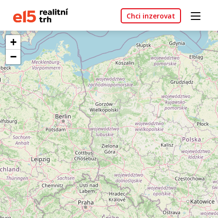
Chci inzerovat
+
−