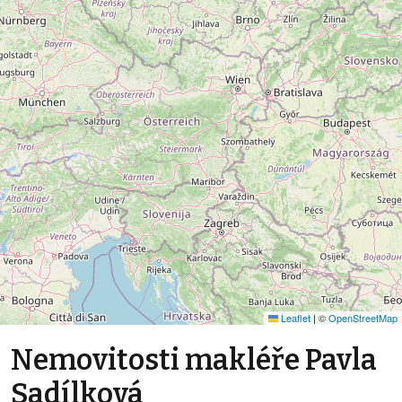
Leaflet
|
©
OpenStreetMap
Nemovitosti makléře Pavla
Sadílková