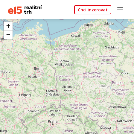
Chci inzerovat
+
−