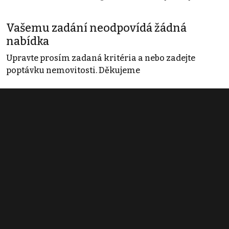
Vašemu zadání neodpovídá žádná
nabídka
Upravte prosím zadaná kritéria a nebo zadejte
poptávku nemovitosti. Děkujeme
Obchodní podmínky
Pravidla inzerce
Ceník
Registrace
Kontakt
© 2022 - 2026 Copyright CZECH NEWS CENTER a.s. a dodavatelé
obsahu |
Autorská práva k publikovaným materiálům
|
Podmínky pro
užívání služby informační společnosti
|
Informace o zpracování