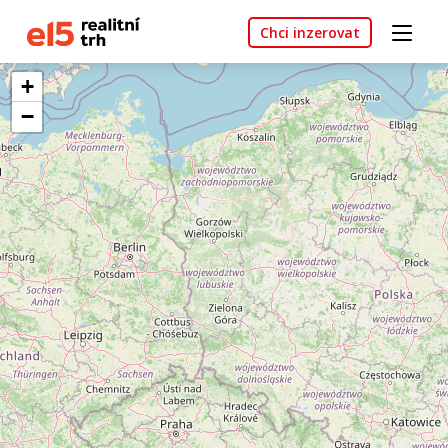
Chci inzerovat
+
−