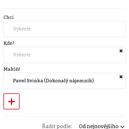
Chci
Vyberte
Kde?
Vyberte
Makléř
Pavel Svinka (Dokonalý nájemník)
+
Řadit podle:
Od nejnovějšího