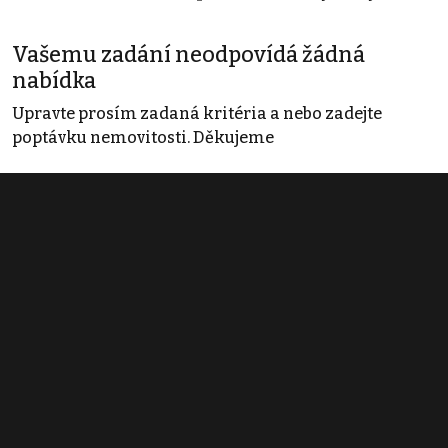
Vašemu zadání neodpovídá žádná
nabídka
Upravte prosím zadaná kritéria a nebo zadejte
poptávku nemovitosti. Děkujeme
Obchodní podmínky
Pravidla inzerce
Ceník
Registrace
Kontakt
© 2022 - 2026 Copyright CZECH NEWS CENTER a.s. a dodavatelé
obsahu |
Autorská práva k publikovaným materiálům
|
Podmínky pro
užívání služby informační společnosti
|
Informace o zpracování