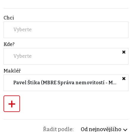
Chci
Vyberte
Kde?
Vyberte
Makléř
Pavel Štika (MBRE Správa nemovitostí - Morava)
+
Řadit podle:
Od nejnovějšího