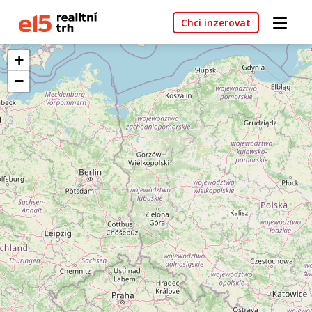
Chci inzerovat
+
−