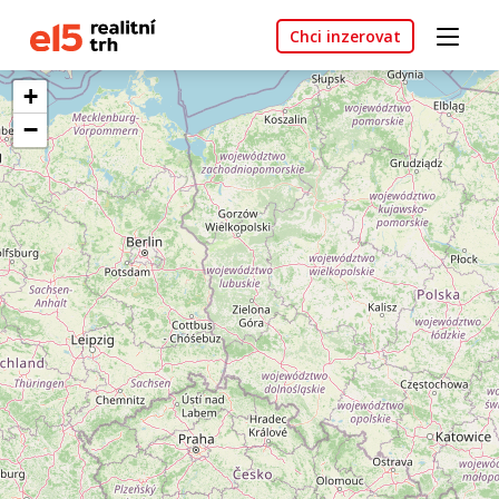
Chci inzerovat
+
−