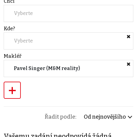
Chci
Vyberte
Kde?
Vyberte
Makléř
Pavel Singer (M&M reality)
+
Řadit podle:
Od nejnovějšího
Vašemu zadání neodpovídá žádná