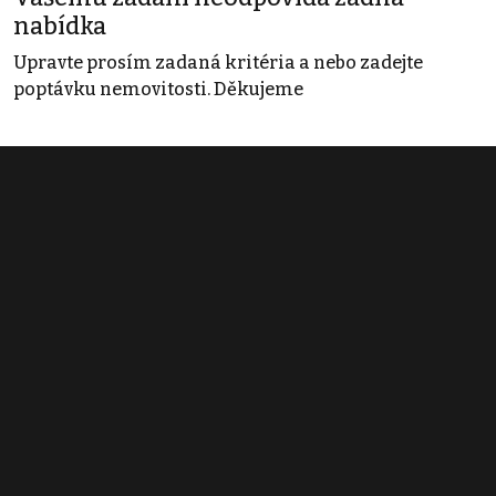
nabídka
Upravte prosím zadaná kritéria a nebo zadejte
poptávku nemovitosti. Děkujeme
Obchodní podmínky
Pravidla inzerce
Ceník
Registrace
Kontakt
© 2022 - 2026 Copyright CZECH NEWS CENTER a.s. a dodavatelé
obsahu |
Autorská práva k publikovaným materiálům
|
Podmínky pro
užívání služby informační společnosti
|
Informace o zpracování
osobních údajů
|
Cookies
|
Nastavení soukromí
|
Vlastnická
struktura
|
Jednotné kontaktní místo / Single Point of Contact
|
Podat
oznámení