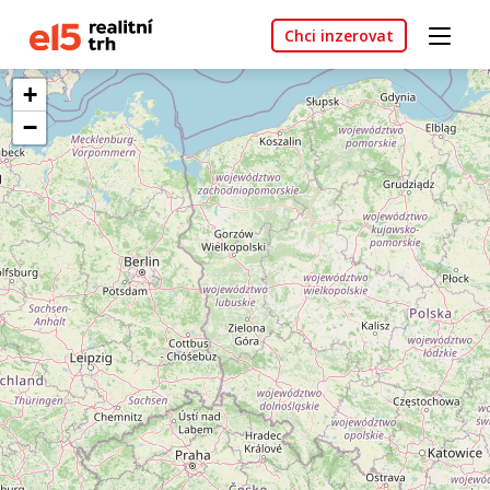
Chci inzerovat
+
−