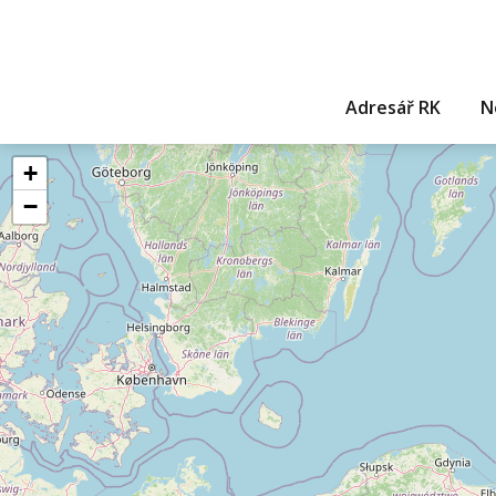
Adresář RK
N
+
−