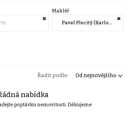
Makléř
rte
Pavel Plecitý (Karlovy Vary)
Řadit podle:
Od nejnovějšího
žádná nabídka
adejte poptávku nemovitosti. Děkujeme