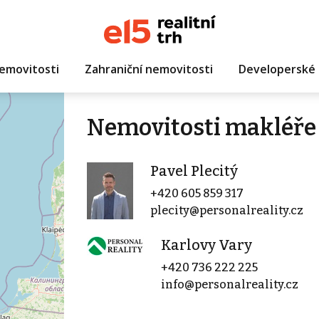
emovitosti
Zahraniční nemovitosti
Developerské 
Nemovitosti makléře 
Pavel Plecitý
+420 605 859 317
plecity@personalreality.cz
Karlovy Vary
+420 736 222 225
info@personalreality.cz