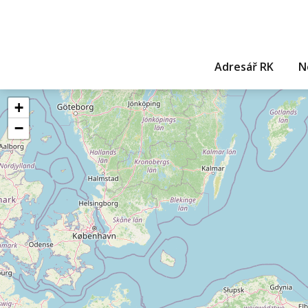
Adresář RK
N
+
−