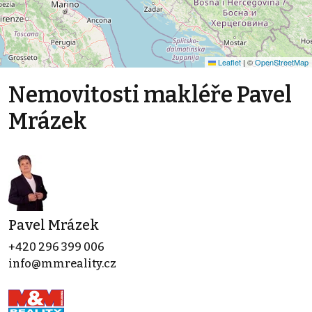
Leaflet
|
©
OpenStreetMap
Nemovitosti makléře Pavel
Mrázek
Pavel Mrázek
+420 296 399 006
info@mmreality.cz