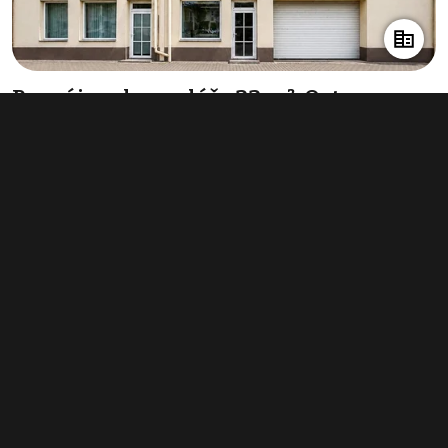
Pronájem kanceláře 23 m², Ostrava -
Vítkovice
8 500 Kč za měsíc
(4 435 Kč za m²/rok)
Typ
kanceláře
Plocha
23 m²
Obchodní podmínky
Pravidla inzerce
Ceník
Registrace
Kontakt