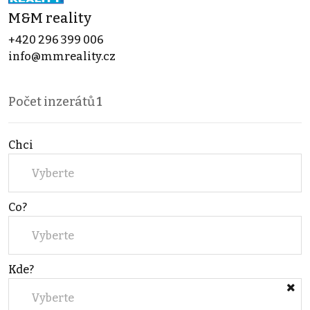
M&M reality
+420 296 399 006
info@mmreality.cz
Počet inzerátů
1
Chci
Vyberte
Co?
Vyberte
Kde?
Vyberte