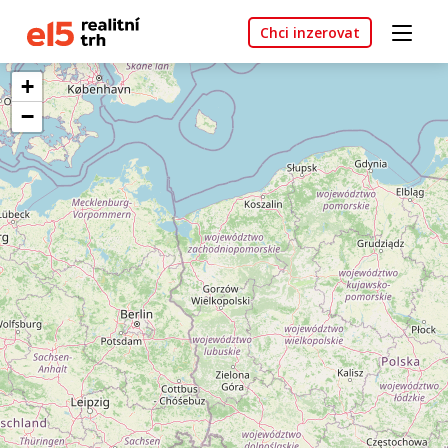
Chci inzerovat
+
−