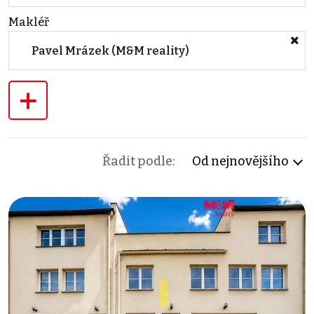
Makléř
Pavel Mrázek (M&M reality)
+
Řadit podle:
Od nejnovějšího