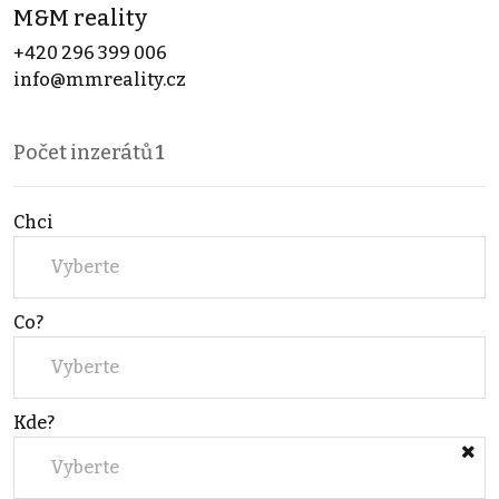
M&M reality
+420 296 399 006
info@mmreality.cz
Počet inzerátů
1
Chci
Vyberte
Co?
Vyberte
Kde?
Vyberte