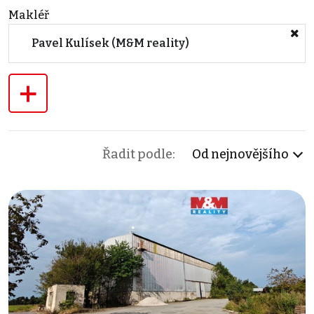
Makléř
Pavel Kulísek (M&M reality)
+
Řadit podle:
Od nejnovějšího