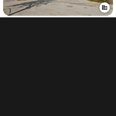
Pronájem skladu 1 071 m², Velká Bíteš
info v RK
Typ
sklady
Plocha
1 071 m²
Obchodní podmínky
Pravidla inzerce
Ceník
Registrace
Kontakt
© 2022 - 2026 Copyright CZECH NEWS CENTER a.s. a dodavatelé
obsahu |
Autorská práva k publikovaným materiálům
|
Podmínky pro