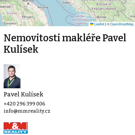
Leaflet
|
©
OpenStreetMap
Nemovitosti makléře Pavel
Kulísek
Pavel Kulísek
+420 296 399 006
info@mmreality.cz