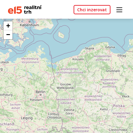
Chci inzerovat
+
−