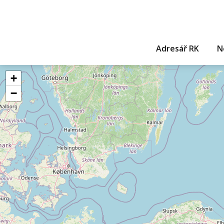
Adresář RK
N
+
−