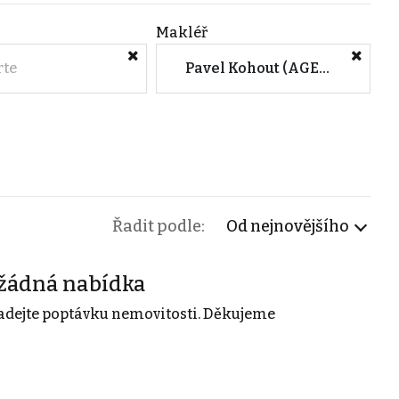
Makléř
rte
Pavel Kohout (AGENTURA ZVONEK - Pod Babou, Zlín)
Řadit podle:
Od nejnovějšího
žádná nabídka
adejte poptávku nemovitosti. Děkujeme