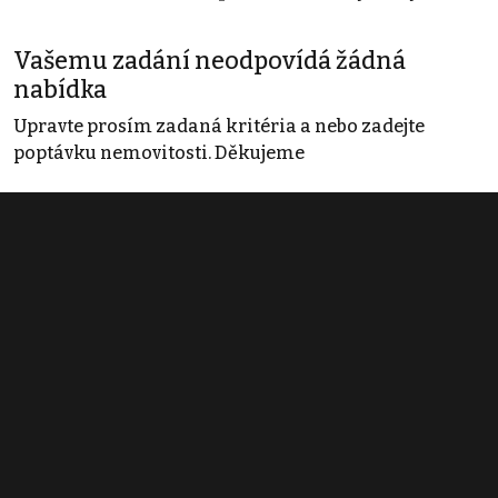
Vašemu zadání neodpovídá žádná
nabídka
Upravte prosím zadaná kritéria a nebo zadejte
poptávku nemovitosti. Děkujeme
Obchodní podmínky
Pravidla inzerce
Ceník
Registrace
Kontakt
© 2022 - 2026 Copyright CZECH NEWS CENTER a.s. a dodavatelé
obsahu |
Autorská práva k publikovaným materiálům
|
Podmínky pro
užívání služby informační společnosti
|
Informace o zpracování