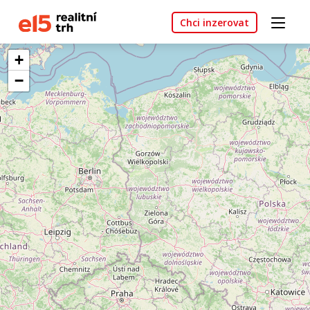
Chci inzerovat
+
−