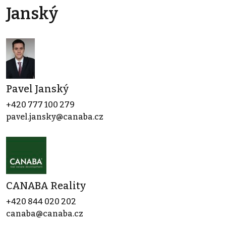
Janský
Pavel Janský
+420 777 100 279
pavel.jansky@canaba.cz
CANABA Reality
+420 844 020 202
canaba@canaba.cz