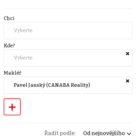
Chci
Vyberte
Kde?
Vyberte
Makléř
Pavel Janský (CANABA Reality)
+
Řadit podle:
Od nejnovějšího