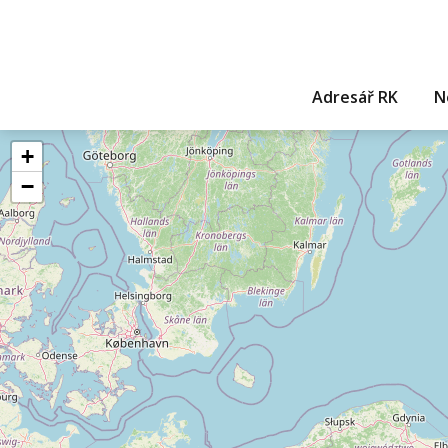
Adresář RK
N
+
−