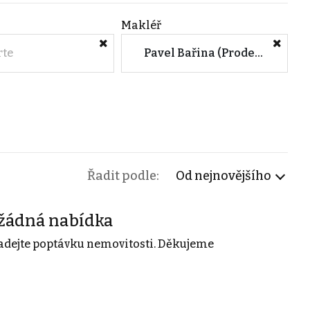
Makléř
rte
Pavel Bařina (Prodejme.to - Znojmo)
Řadit podle:
Od nejnovějšího
žádná nabídka
adejte poptávku nemovitosti. Děkujeme