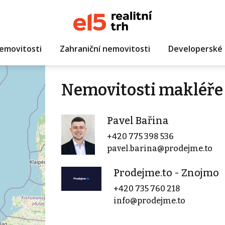
emovitosti
Zahraniční nemovitosti
Developerské 
Nemovitosti makléře 
Pavel Bařina
+420 775 398 536
pavel.barina@prodejme.to
Prodejme.to - Znojmo
+420 735 760 218
info@prodejme.to