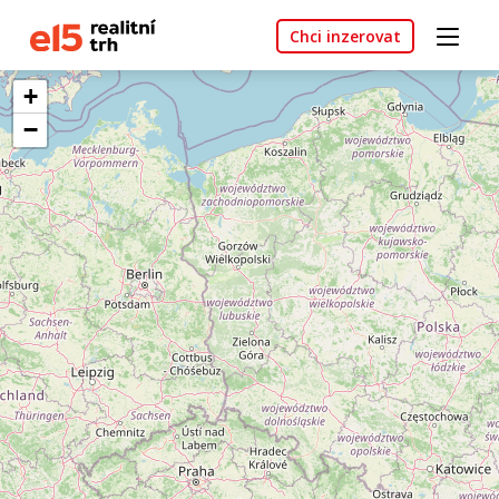
Chci inzerovat
+
−