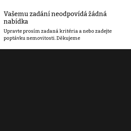
Vašemu zadání neodpovídá žádná
nabídka
Upravte prosím zadaná kritéria a nebo zadejte
poptávku nemovitosti. Děkujeme
Obchodní podmínky
Pravidla inzerce
Ceník
Registrace
Kontakt
© 2022 - 2026 Copyright CZECH NEWS CENTER a.s. a dodavatelé
obsahu |
Autorská práva k publikovaným materiálům
|
Podmínky pro
užívání služby informační společnosti
|
Informace o zpracování
osobních údajů
|
Cookies
|
Nastavení soukromí
|
Vlastnická