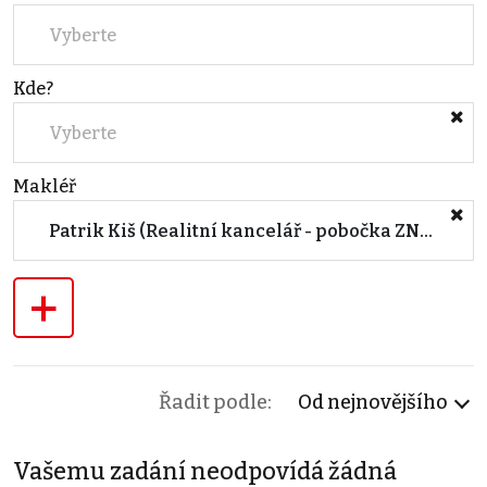
Vyberte
Kde?
Vyberte
Makléř
Patrik Kiš (Realitní kancelář - pobočka ZNOJMO)
+
Řadit podle:
Od nejnovějšího
Vašemu zadání neodpovídá žádná