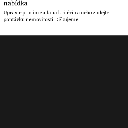
nabídka
Upravte prosím zadaná kritéria a nebo zadejte
poptávku nemovitosti. Děkujeme
Obchodní podmínky
Pravidla inzerce
Ceník
Registrace
Kontakt
© 2022 - 2026 Copyright CZECH NEWS CENTER a.s. a dodavatelé
obsahu |
Autorská práva k publikovaným materiálům
|
Podmínky pro
užívání služby informační společnosti
|
Informace o zpracování
osobních údajů
|
Cookies
|
Nastavení soukromí
|
Vlastnická
struktura
|
Jednotné kontaktní místo / Single Point of Contact
|
Podat
oznámení