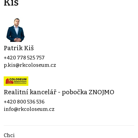
Kiš
Patrik Kiš
+420 778 525 757
p.kis@rkcoloseum.cz
Realitní kancelář - pobočka ZNOJMO
+420 800 536 536
info@rkcoloseum.cz
Chci