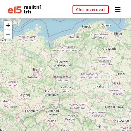
Chci inzerovat
+
−