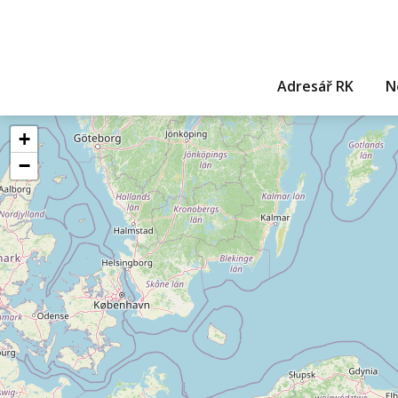
Adresář RK
N
+
−