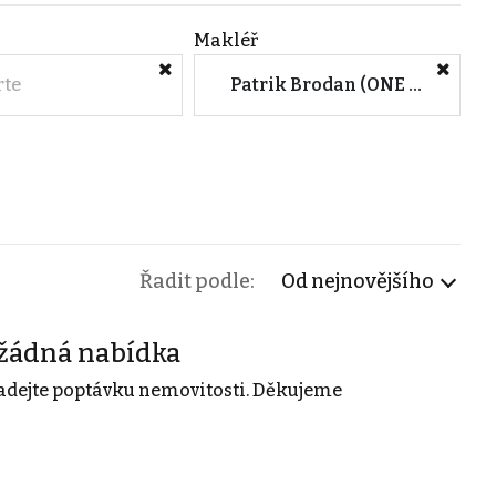
Makléř
rte
Patrik Brodan (ONE REAL ESTATE s.r.o.)
Řadit podle:
Od nejnovějšího
žádná nabídka
adejte poptávku nemovitosti. Děkujeme