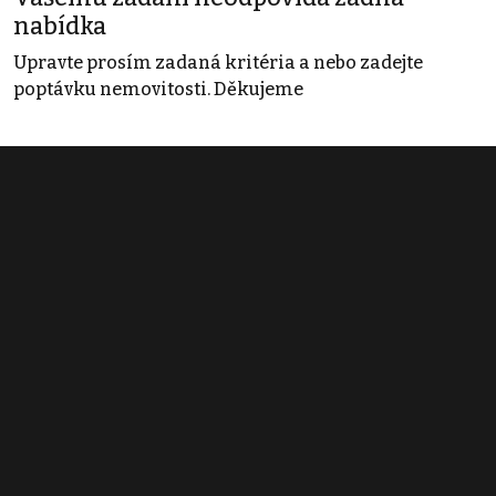
nabídka
Upravte prosím zadaná kritéria a nebo zadejte
poptávku nemovitosti. Děkujeme
Obchodní podmínky
Pravidla inzerce
Ceník
Registrace
Kontakt
© 2022 - 2026 Copyright CZECH NEWS CENTER a.s. a dodavatelé
obsahu |
Autorská práva k publikovaným materiálům
|
Podmínky pro
užívání služby informační společnosti
|
Informace o zpracování
osobních údajů
|
Cookies
|
Nastavení soukromí
|
Vlastnická
struktura
|
Jednotné kontaktní místo / Single Point of Contact
|
Podat
oznámení