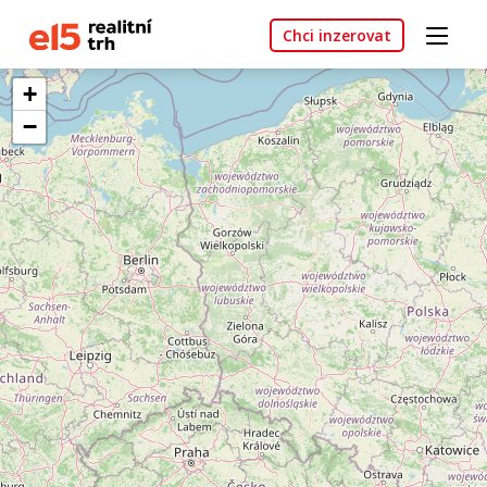
Chci inzerovat
+
−