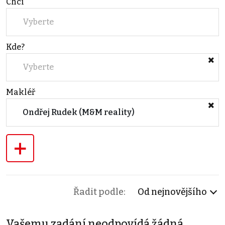
Chci
Vyberte
Kde?
Vyberte
Makléř
Ondřej Rudek (M&M reality)
+
Řadit podle:
Od nejnovějšího
Vašemu zadání neodpovídá žádná