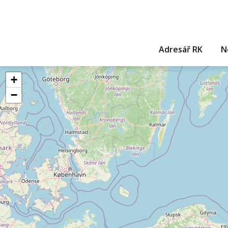
Adresář RK
N
+
−