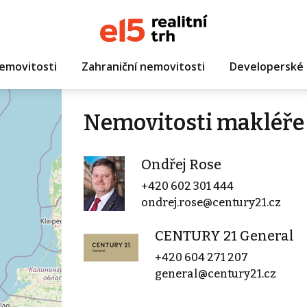
emovitosti
Zahraniční nemovitosti
Developerské 
Nemovitosti makléře
Ondřej Rose
+420 602 301 444
ondrej.rose@century21.cz
CENTURY 21 General
+420 604 271 207
general@century21.cz