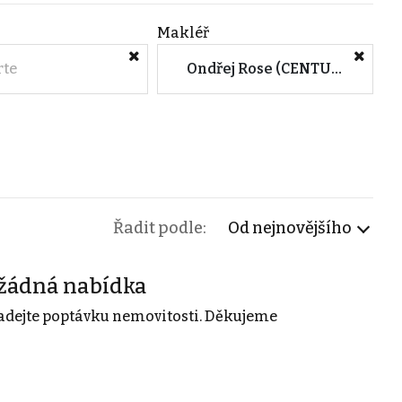
Makléř
rte
Ondřej Rose (CENTURY 21 General)
Řadit podle:
Od nejnovějšího
žádná nabídka
adejte poptávku nemovitosti. Děkujeme