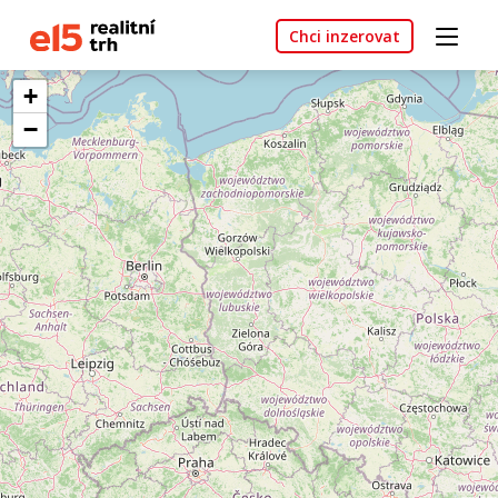
Chci inzerovat
+
−