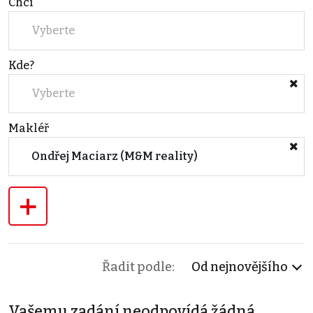
Chci
Vyberte
Kde?
Vyberte
Makléř
Ondřej Maciarz (M&M reality)
+
Řadit podle:
Od nejnovějšího
Vašemu zadání neodpovídá žádná