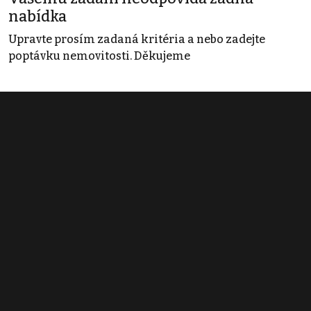
nabídka
Upravte prosím zadaná kritéria a nebo zadejte
poptávku nemovitosti. Děkujeme
Obchodní podmínky
Pravidla inzerce
Ceník
Registrace
Kontakt
© 2022 - 2026 Copyright CZECH NEWS CENTER a.s. a dodavatelé
obsahu |
Autorská práva k publikovaným materiálům
|
Podmínky pro
užívání služby informační společnosti
|
Informace o zpracování
osobních údajů
|
Cookies
|
Nastavení soukromí
|
Vlastnická
struktura
|
Jednotné kontaktní místo / Single Point of Contact
|
Podat
oznámení