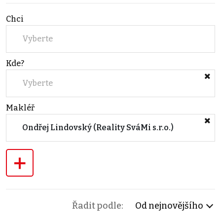
Chci
Vyberte
Kde?
Vyberte
Makléř
Ondřej Lindovský (Reality SváMi s.r.o.)
+
Řadit podle:
Od nejnovějšího