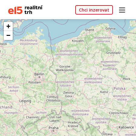
Chci inzerovat
+
−