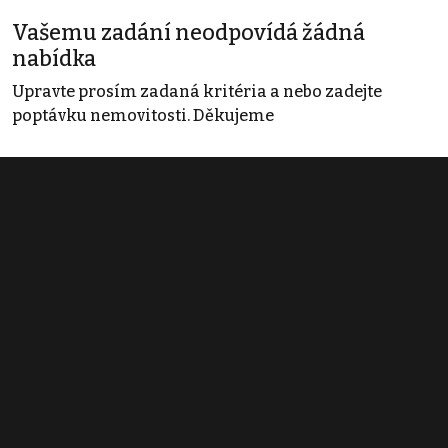
Vašemu zadání neodpovídá žádná
nabídka
Upravte prosím zadaná kritéria a nebo zadejte
poptávku nemovitosti. Děkujeme
Obchodní podmínky
Pravidla inzerce
Ceník
Registrace
Kontakt
© 2022 - 2026 Copyright CZECH NEWS CENTER a.s. a dodavatelé
obsahu |
Autorská práva k publikovaným materiálům
|
Podmínky pro
užívání služby informační společnosti
|
Informace o zpracování
osobních údajů
|
Cookies
|
Nastavení soukromí
|
Vlastnická