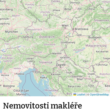
Leaflet
|
©
OpenStreetMap
Nemovitosti makléře