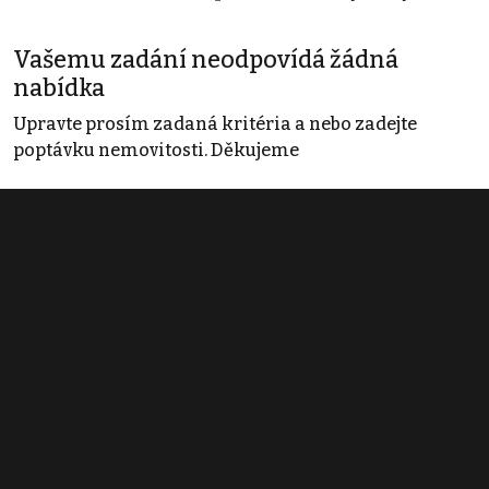
Vašemu zadání neodpovídá žádná
nabídka
Upravte prosím zadaná kritéria a nebo zadejte
poptávku nemovitosti. Děkujeme
Obchodní podmínky
Pravidla inzerce
Ceník
Registrace
Kontakt
© 2022 - 2026 Copyright CZECH NEWS CENTER a.s. a dodavatelé
obsahu |
Autorská práva k publikovaným materiálům
|
Podmínky pro
užívání služby informační společnosti
|
Informace o zpracování