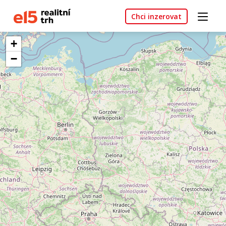
Chci inzerovat
+
−