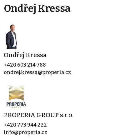
Ondřej Kressa
Ondřej Kressa
+420 603 214 788
ondrej.kressa@properia.cz
PROPERIA GROUP s.r.o.
+420 773 944 222
info@properia.cz