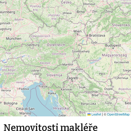
Leaflet
|
©
OpenStreetMap
Nemovitosti makléře