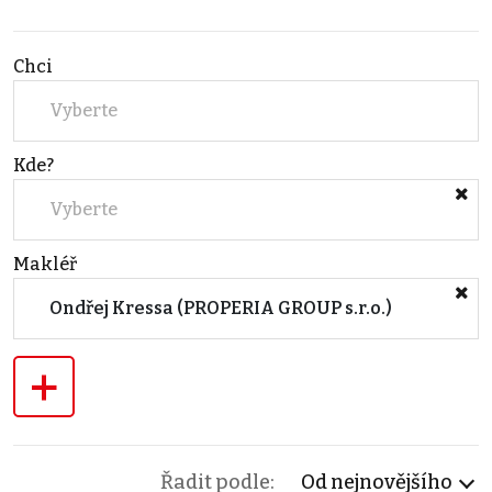
Chci
Vyberte
Kde?
Vyberte
Makléř
Ondřej Kressa (PROPERIA GROUP s.r.o.)
+
Řadit podle:
Od nejnovějšího