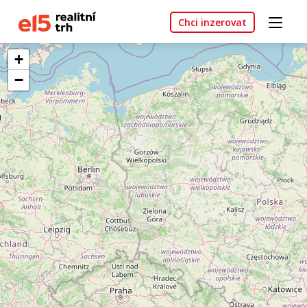
Chci inzerovat
+
−