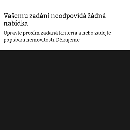
Vašemu zadání neodpovídá žádná
nabídka
Upravte prosím zadaná kritéria a nebo zadejte
poptávku nemovitosti. Děkujeme
Obchodní podmínky
Pravidla inzerce
Ceník
Registrace
Kontakt
© 2022 - 2026 Copyright CZECH NEWS CENTER a.s. a dodavatelé
obsahu |
Autorská práva k publikovaným materiálům
|
Podmínky pro
užívání služby informační společnosti
|
Informace o zpracování