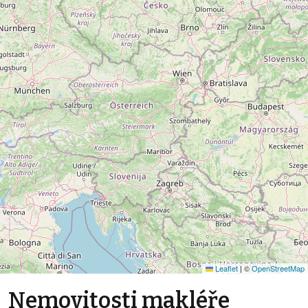
Leaflet
|
©
OpenStreetMap
Nemovitosti makléře