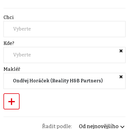
Chci
Vyberte
Kde?
Vyberte
Makléř
Ondřej Horáček (Reality H&B Partners)
+
Řadit podle:
Od nejnovějšího