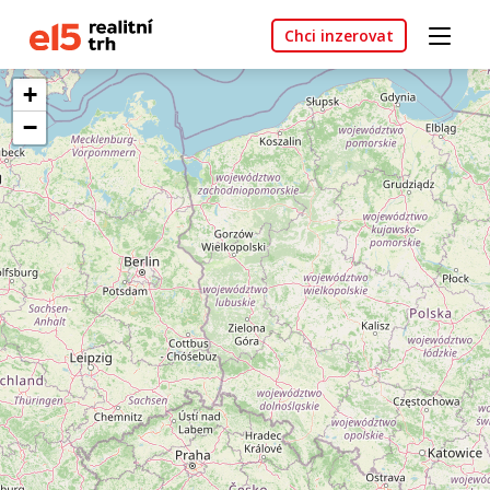
Chci inzerovat
+
−