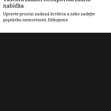
nabídka
Upravte prosím zadaná kritéria a nebo zadejte
poptávku nemovitosti. Děkujeme
Obchodní podmínky
Pravidla inzerce
Ceník
Registrace
Kontakt
© 2022 - 2026 Copyright CZECH NEWS CENTER a.s. a dodavatelé
obsahu |
Autorská práva k publikovaným materiálům
|
Podmínky pro
užívání služby informační společnosti
|
Informace o zpracování
osobních údajů
|
Cookies
|
Nastavení soukromí
|
Vlastnická
struktura
|
Jednotné kontaktní místo / Single Point of Contact
|
Podat
oznámení