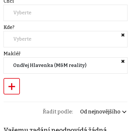
Chci
Vyberte
Kde?
Vyberte
Makléř
Ondřej Hlavenka (M&M reality)
+
Řadit podle:
Od nejnovějšího
Vašemu zadání neodpovídá žádná