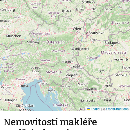
Leaflet
|
©
OpenStreetMap
Nemovitosti makléře