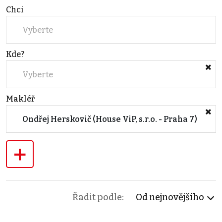
Chci
Vyberte
Kde?
Vyberte
Makléř
Ondřej Herskovič (House ViP, s.r.o. - Praha 7)
+
Řadit podle:
Od nejnovějšího