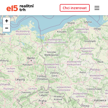
Chci inzerovat
+
−