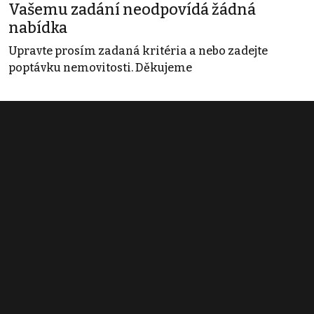
Vašemu zadání neodpovídá žádná
nabídka
Upravte prosím zadaná kritéria a nebo zadejte
poptávku nemovitosti. Děkujeme
Obchodní podmínky
Pravidla inzerce
Ceník
Registrace
Kontakt
© 2022 - 2026 Copyright CZECH NEWS CENTER a.s. a dodavatelé
obsahu |
Autorská práva k publikovaným materiálům
|
Podmínky pro
užívání služby informační společnosti
|
Informace o zpracování
osobních údajů
|
Cookies
|
Nastavení soukromí
|
Vlastnická
struktura
|
Jednotné kontaktní místo / Single Point of Contact
|
Podat