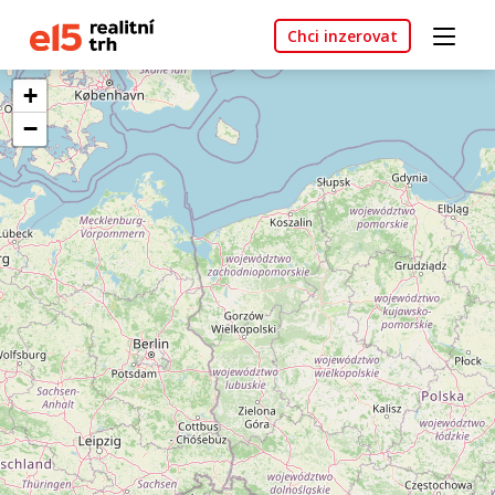
Chci inzerovat
+
−