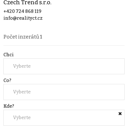
Czech Trend s.r.o.
+420 724 868 119
info@realityct.cz
Počet inzerátů
1
Chci
Vyberte
Co?
Vyberte
Kde?
Vyberte