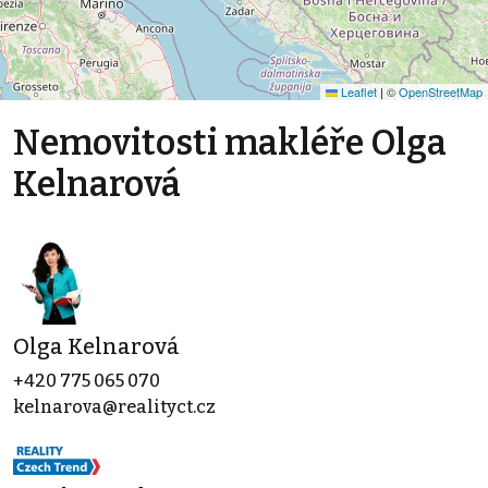
Leaflet
|
©
OpenStreetMap
Nemovitosti makléře Olga
Kelnarová
Olga Kelnarová
+420 775 065 070
kelnarova@realityct.cz