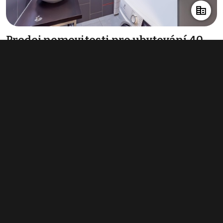
Prodej nemovitosti pro ubytování 40
m², Olomouc - Povel
4 999 000 Kč
(124 975 Kč za m²)
Typ
ubytování
Plocha
40 m²
Obchodní podmínky
Pravidla inzerce
Ceník
Registrace
Kontakt
© 2022 - 2026 Copyright CZECH NEWS CENTER a.s. a dodavatelé