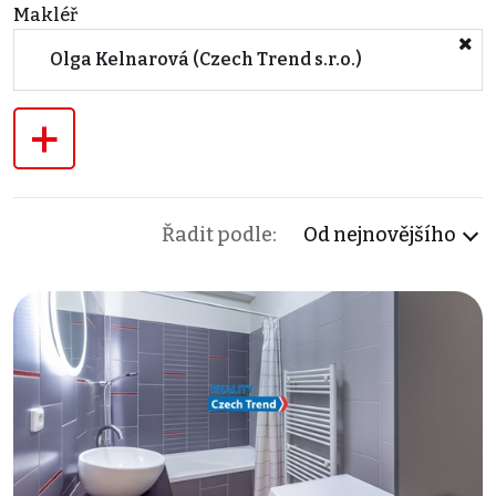
Makléř
Olga Kelnarová (Czech Trend s.r.o.)
+
Řadit podle:
Od nejnovějšího