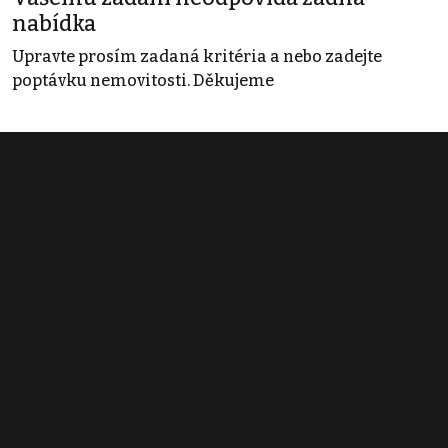
nabídka
Upravte prosím zadaná kritéria a nebo zadejte
poptávku nemovitosti. Děkujeme
Obchodní podmínky
Pravidla inzerce
Ceník
Registrace
Kontakt
© 2022 - 2026 Copyright CZECH NEWS CENTER a.s. a dodavatelé
obsahu |
Autorská práva k publikovaným materiálům
|
Podmínky pro
užívání služby informační společnosti
|
Informace o zpracování
osobních údajů
|
Cookies
|
Nastavení soukromí
|
Vlastnická
struktura
|
Jednotné kontaktní místo / Single Point of Contact
|
Podat
oznámení