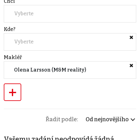
Chci
Vyberte
Kde?
Vyberte
Makléř
Olena Larsson (M&M reality)
+
Řadit podle:
Od nejnovějšího
Vašemu zadání neodpovídá žádná