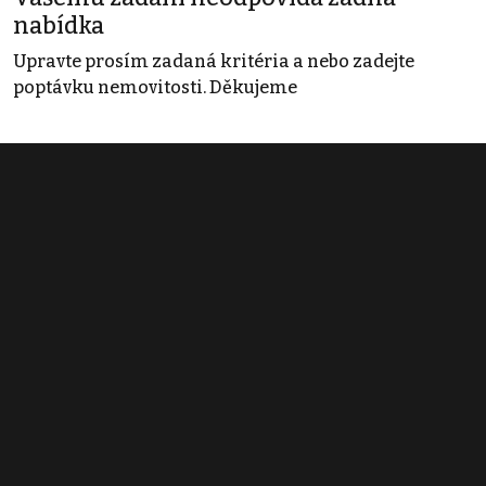
nabídka
Upravte prosím zadaná kritéria a nebo zadejte
poptávku nemovitosti. Děkujeme
Obchodní podmínky
Pravidla inzerce
Ceník
Registrace
Kontakt
© 2022 - 2026 Copyright CZECH NEWS CENTER a.s. a dodavatelé
obsahu |
Autorská práva k publikovaným materiálům
|
Podmínky pro
užívání služby informační společnosti
|
Informace o zpracování
osobních údajů
|
Cookies
|
Nastavení soukromí
|
Vlastnická
struktura
|
Jednotné kontaktní místo / Single Point of Contact
|
Podat
oznámení