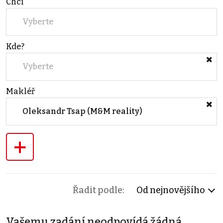
Chci
Vyberte
Kde?
Vyberte
Makléř
Oleksandr Tsap (M&M reality)
+
Řadit podle:
Od nejnovějšího
Vašemu zadání neodpovídá žádná