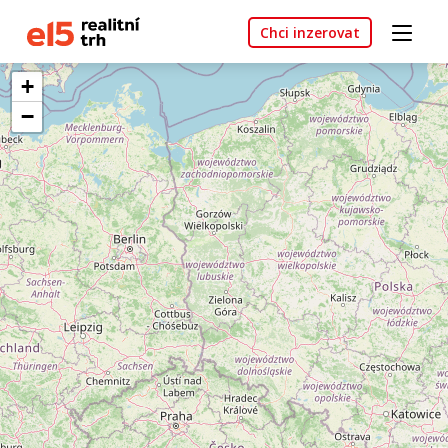
Chci inzerovat
+
−