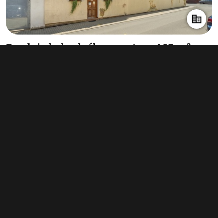
Prodej obchodního prostoru 163 m²,
Kladno
12 936 000 Kč
(79 362 Kč za m²)
Typ
obchodní prostory
Plocha
163 m²
Obchodní podmínky
Pravidla inzerce
Ceník
Registrace
Kontakt