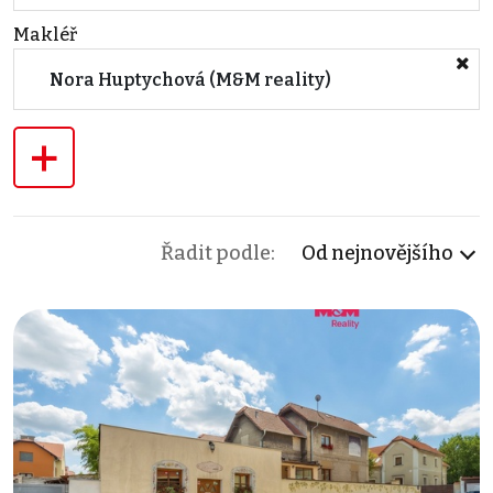
Makléř
Nora Huptychová (M&M reality)
+
Řadit podle:
Od nejnovějšího