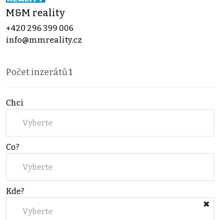
M&M reality
+420 296 399 006
info@mmreality.cz
Počet inzerátů
1
Chci
Vyberte
Co?
Vyberte
Kde?
Vyberte