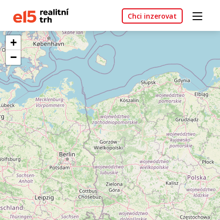
Chci inzerovat
+
−