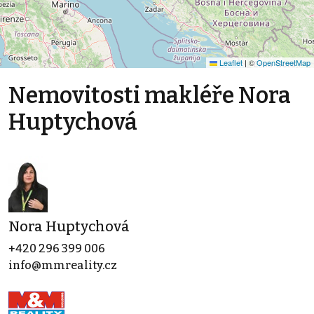
Leaflet
|
©
OpenStreetMap
Nemovitosti makléře Nora
Huptychová
Nora Huptychová
+420 296 399 006
info@mmreality.cz