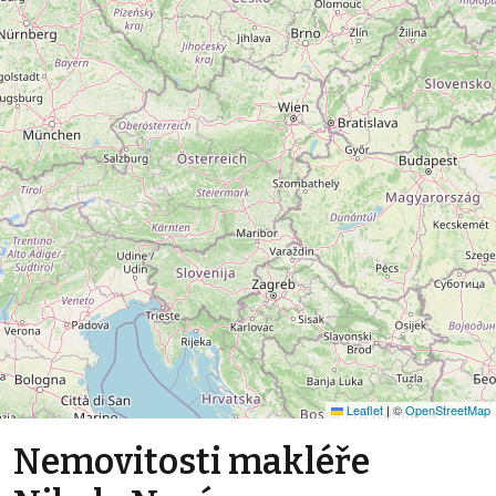
Leaflet
|
©
OpenStreetMap
Nemovitosti makléře