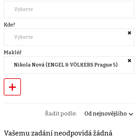
Vyberte
Kde?
Vyberte
Makléř
Nikola Nová (ENGEL & VÖLKERS Prague 5)
+
Řadit podle:
Od nejnovějšího
Vašemu zadání neodpovídá žádná