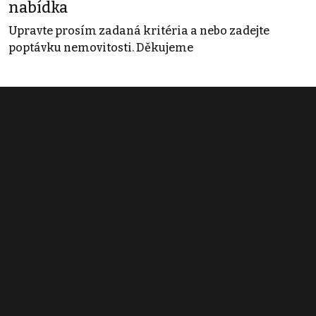
nabídka
Upravte prosím zadaná kritéria a nebo zadejte
poptávku nemovitosti. Děkujeme
Obchodní podmínky
Pravidla inzerce
Ceník
Registrace
Kontakt
© 2022 - 2026 Copyright CZECH NEWS CENTER a.s. a dodavatelé
obsahu |
Autorská práva k publikovaným materiálům
|
Podmínky pro
užívání služby informační společnosti
|
Informace o zpracování
osobních údajů
|
Cookies
|
Nastavení soukromí
|
Vlastnická
struktura
|
Jednotné kontaktní místo / Single Point of Contact
|
Podat
oznámení