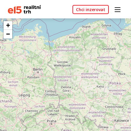
Chci inzerovat
+
−