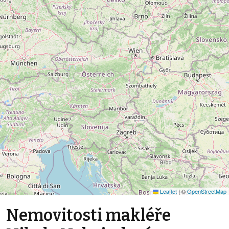
Leaflet
|
©
OpenStreetMap
Nemovitosti makléře