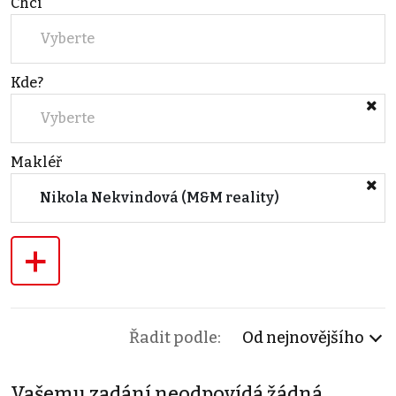
Chci
Vyberte
Kde?
Vyberte
Makléř
Nikola Nekvindová (M&M reality)
+
Řadit podle:
Od nejnovějšího
Vašemu zadání neodpovídá žádná