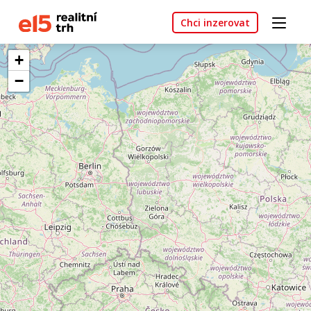
Chci inzerovat
+
−