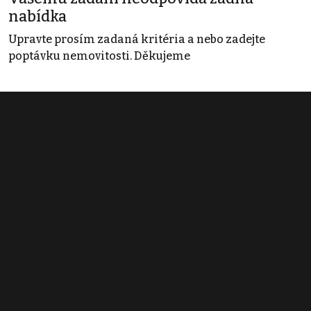
nabídka
Upravte prosím zadaná kritéria a nebo zadejte
poptávku nemovitosti. Děkujeme
Obchodní podmínky
Pravidla inzerce
Ceník
Registrace
Kontakt
© 2022 - 2026 Copyright CZECH NEWS CENTER a.s. a dodavatelé
obsahu |
Autorská práva k publikovaným materiálům
|
Podmínky pro
užívání služby informační společnosti
|
Informace o zpracování
osobních údajů
|
Cookies
|
Nastavení soukromí
|
Vlastnická
struktura
|
Jednotné kontaktní místo / Single Point of Contact
|
Podat
oznámení