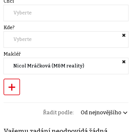
Chci
Vyberte
Kde?
Vyberte
Makléř
Nicol Mráčková (M&M reality)
+
Řadit podle:
Od nejnovějšího
Vašemu zadání neodpovídá žádná