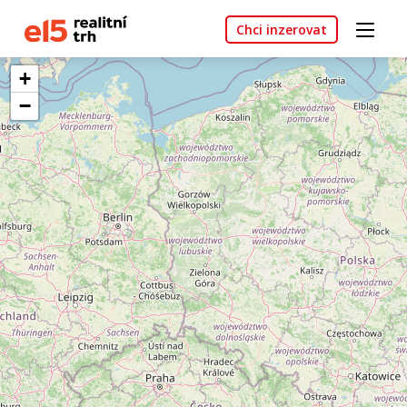
Chci inzerovat
+
−