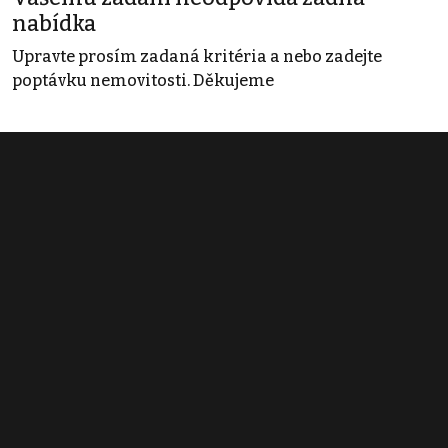
nabídka
Upravte prosím zadaná kritéria a nebo zadejte
poptávku nemovitosti. Děkujeme
Obchodní podmínky
Pravidla inzerce
Ceník
Registrace
Kontakt
© 2022 - 2026 Copyright CZECH NEWS CENTER a.s. a dodavatelé
obsahu |
Autorská práva k publikovaným materiálům
|
Podmínky pro
užívání služby informační společnosti
|
Informace o zpracování
osobních údajů
|
Cookies
|
Nastavení soukromí
|
Vlastnická
struktura
|
Jednotné kontaktní místo / Single Point of Contact
|
Podat
oznámení