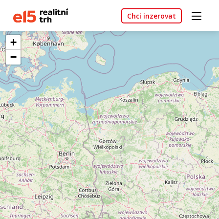
Chci inzerovat
+
−