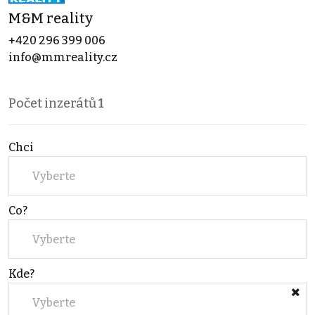
M&M reality
+420 296 399 006
info@mmreality.cz
Počet inzerátů
1
Chci
Vyberte
Co?
Vyberte
Kde?
Vyberte