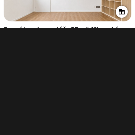
Pronájem kanceláře 25 m², Uherské
Hradiště
6 775 Kč za měsíc
(3 252 Kč za m²/rok)
Typ
kanceláře
Plocha
25 m²
Obchodní podmínky
Pravidla inzerce
Ceník
Registrace
Kontakt