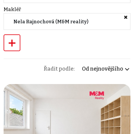
Makléř
Nela Rajnochová (M&M reality)
+
Řadit podle:
Od nejnovějšího