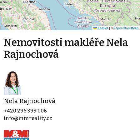
Leaflet
|
©
OpenStreetMap
Nemovitosti makléře Nela
Rajnochová
Nela Rajnochová
+420 296 399 006
info@mmreality.cz