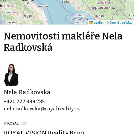
Leaflet
|
©
OpenStreetMap
Nemovitosti makléře Nela
Radkovská
Nela Radkovská
+420 727 889 285
nela.radkovska@royalreality.cz
ROYAL VISION Reality Brno