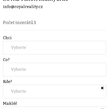
info@royalreality.cz
Počet inzerátů
1
Chci
Vyberte
Co?
Vyberte
Kde?
Vyberte
Makléř