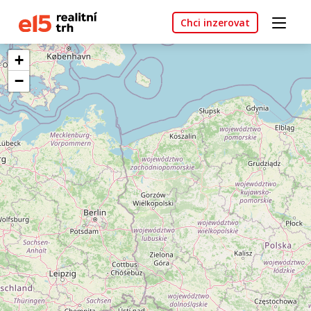
Chci inzerovat
+
−