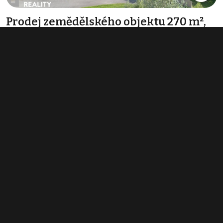
Prodej zemědělského objektu 270 m²,
Dlouhá Třebová
info v RK
Typ
zemědělské objekty
Plocha
270 m²
Obchodní podmínky
Pravidla inzerce
Ceník
Registrace
Kontakt
© 2022 - 2026 Copyright CZECH NEWS CENTER a.s. a dodavatelé
obsahu |
Autorská práva k publikovaným materiálům
|
Podmínky pro
užívání služby informační společnosti
|
Informace o zpracování