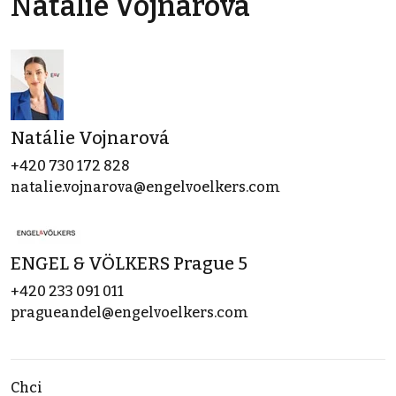
Natálie Vojnarová
Natálie Vojnarová
+420 730 172 828
natalie.vojnarova@engelvoelkers.com
ENGEL & VÖLKERS Prague 5
+420 233 091 011
pragueandel@engelvoelkers.com
Chci