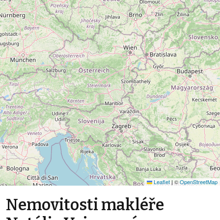
Leaflet
|
©
OpenStreetMap
Nemovitosti makléře