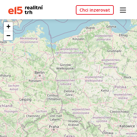
Chci inzerovat
+
−