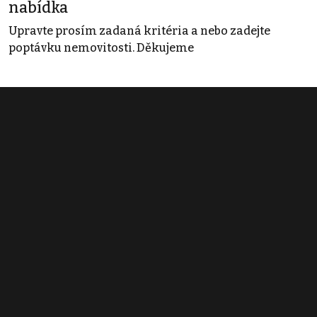
nabídka
Upravte prosím zadaná kritéria a nebo zadejte
poptávku nemovitosti. Děkujeme
Obchodní podmínky
Pravidla inzerce
Ceník
Registrace
Kontakt
© 2022 - 2026 Copyright CZECH NEWS CENTER a.s. a dodavatelé
obsahu |
Autorská práva k publikovaným materiálům
|
Podmínky pro
užívání služby informační společnosti
|
Informace o zpracování
osobních údajů
|
Cookies
|
Nastavení soukromí
|
Vlastnická
struktura
|
Jednotné kontaktní místo / Single Point of Contact
|
Podat
oznámení