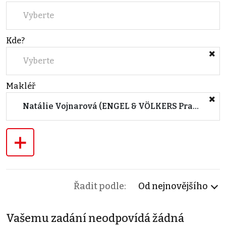
Vyberte
Kde?
Vyberte
Makléř
Natálie Vojnarová (ENGEL & VÖLKERS Prague 5)
+
Řadit podle:
Od nejnovějšího
Vašemu zadání neodpovídá žádná