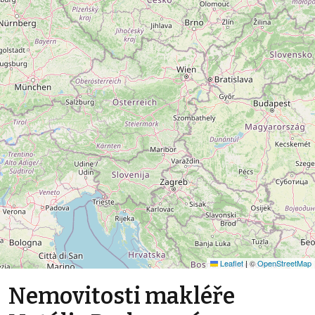
Leaflet
|
©
OpenStreetMap
Nemovitosti makléře