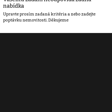
nabídka
Upravte prosím zadaná kritéria a nebo zadejte
poptávku nemovitosti. Děkujeme
Obchodní podmínky
Pravidla inzerce
Ceník
Registrace
Kontakt
© 2022 - 2026 Copyright CZECH NEWS CENTER a.s. a dodavatelé
obsahu |
Autorská práva k publikovaným materiálům
|
Podmínky pro
užívání služby informační společnosti
|
Informace o zpracování
osobních údajů
|
Cookies
|
Nastavení soukromí
|
Vlastnická
struktura
|
Jednotné kontaktní místo / Single Point of Contact
|
Podat
oznámení