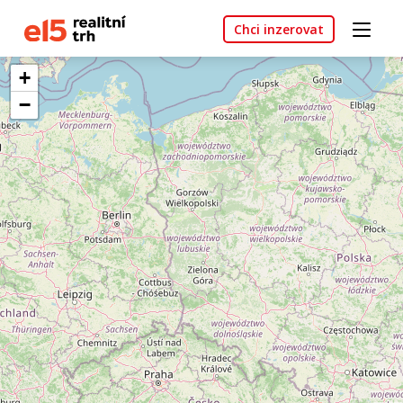
Chci inzerovat
+
−