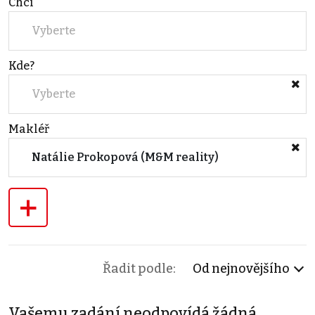
Chci
Vyberte
Kde?
Vyberte
Makléř
Natálie Prokopová (M&M reality)
+
Řadit podle:
Od nejnovějšího
Vašemu zadání neodpovídá žádná