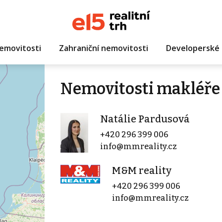
emovitosti
Zahraniční nemovitosti
Developerské 
Nemovitosti makléře 
Natálie Pardusová
+420 296 399 006
info@mmreality.cz
M&M reality
+420 296 399 006
info@mmreality.cz