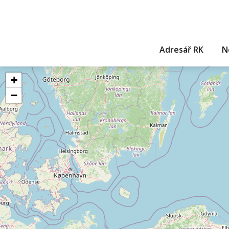
Adresář RK
N
+
−