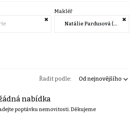
Makléř
rte
Natálie Pardusová (M&M reality)
Řadit podle:
Od nejnovějšího
žádná nabídka
adejte poptávku nemovitosti. Děkujeme