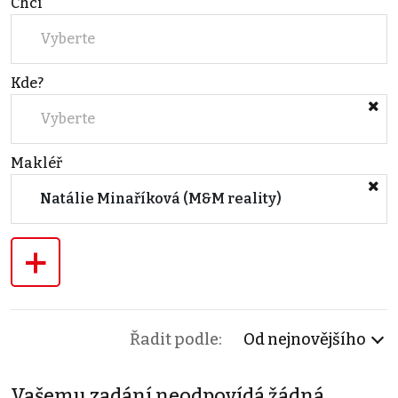
Chci
Vyberte
Kde?
Vyberte
Makléř
Natálie Minaříková (M&M reality)
+
Řadit podle:
Od nejnovějšího
Vašemu zadání neodpovídá žádná