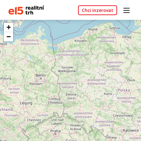
Chci inzerovat
+
−