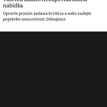
nabídka
Upravte prosím zadaná kritéria a nebo zadejte
poptávku nemovitosti. Děkujeme
Obchodní podmínky
Pravidla inzerce
Ceník
Registrace
Kontakt
© 2022 - 2026 Copyright CZECH NEWS CENTER a.s. a dodavatelé
obsahu |
Autorská práva k publikovaným materiálům
|
Podmínky pro
užívání služby informační společnosti
|
Informace o zpracování
osobních údajů
|
Cookies
|
Nastavení soukromí
|
Vlastnická
struktura
|
Jednotné kontaktní místo / Single Point of Contact
|
Podat
oznámení