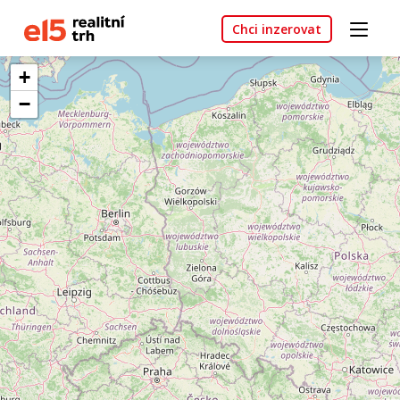
Chci inzerovat
+
−