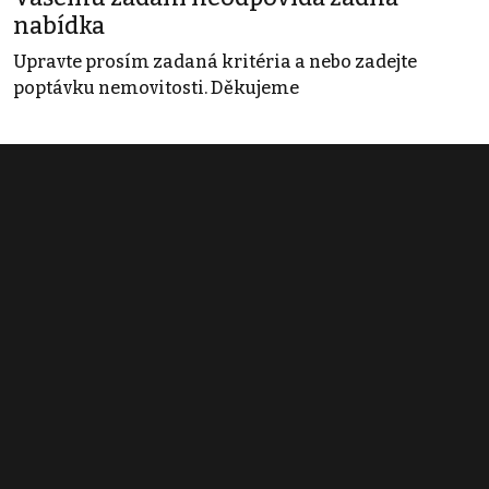
nabídka
Upravte prosím zadaná kritéria a nebo zadejte
poptávku nemovitosti. Děkujeme
Obchodní podmínky
Pravidla inzerce
Ceník
Registrace
Kontakt
© 2022 - 2026 Copyright CZECH NEWS CENTER a.s. a dodavatelé
obsahu |
Autorská práva k publikovaným materiálům
|
Podmínky pro
užívání služby informační společnosti
|
Informace o zpracování
osobních údajů
|
Cookies
|
Nastavení soukromí
|
Vlastnická
struktura
|
Jednotné kontaktní místo / Single Point of Contact
|
Podat
oznámení