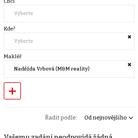
Chci
Vyberte
Kde?
Vyberte
Makléř
Naděžda Vrbová (M&M reality)
+
Řadit podle:
Od nejnovějšího
Vašemu zadání neodpovídá žádná