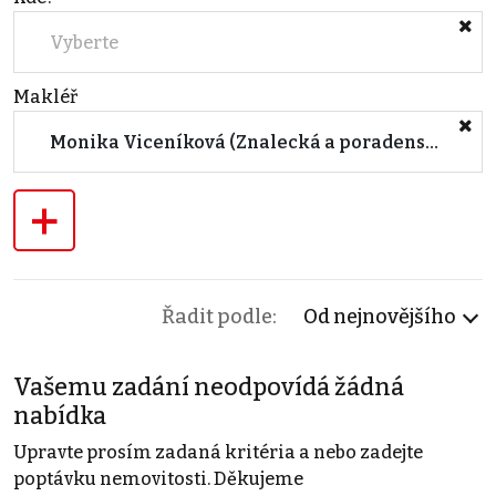
Vyberte
Makléř
Monika Viceníková (Znalecká a poradenská kancelář s.r.o.)
+
Řadit podle:
Od nejnovějšího
Vašemu zadání neodpovídá žádná
nabídka
Upravte prosím zadaná kritéria a nebo zadejte
poptávku nemovitosti. Děkujeme