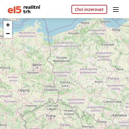
Chci inzerovat
+
−