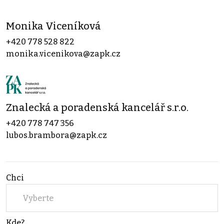
Monika Viceníková
+420 778 528 822
monika.vicenikova@zapk.cz
Znalecká a poradenská kancelář s.r.o.
+420 778 747 356
lubos.brambora@zapk.cz
Chci
Vyberte
Kde?