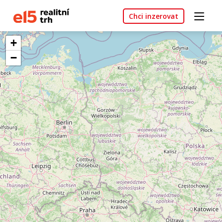
Chci inzerovat
+
−