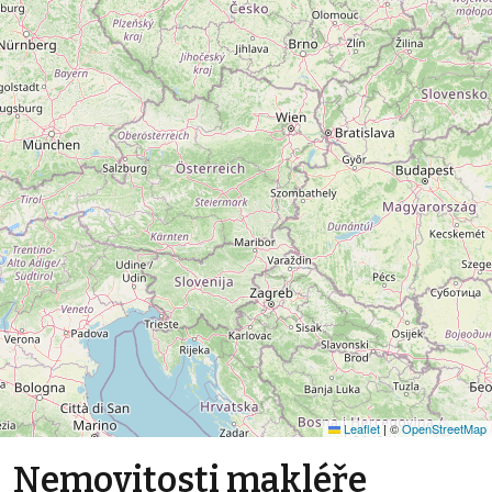
Leaflet
|
©
OpenStreetMap
Nemovitosti makléře