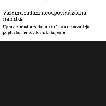
Vašemu zadání neodpovídá žádná
nabídka
Upravte prosím zadaná kritéria a nebo zadejte
poptávku nemovitosti. Děkujeme
Obchodní podmínky
Pravidla inzerce
Ceník
Registrace
Kontakt
© 2022 - 2026 Copyright CZECH NEWS CENTER a.s. a dodavatelé
obsahu |
Autorská práva k publikovaným materiálům
|
Podmínky pro
užívání služby informační společnosti
|
Informace o zpracování