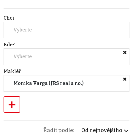
Chci
Vyberte
Kde?
Vyberte
Makléř
Monika Varga (JRS real s.r.o.)
+
Řadit podle:
Od nejnovějšího