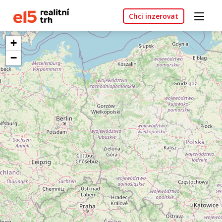
Chci inzerovat
+
−