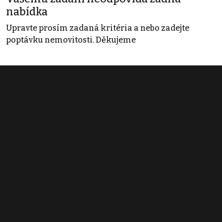
nabídka
Upravte prosím zadaná kritéria a nebo zadejte
poptávku nemovitosti. Děkujeme
Obchodní podmínky
Pravidla inzerce
Ceník
Registrace
Kontakt
© 2022 - 2026 Copyright CZECH NEWS CENTER a.s. a dodavatelé
obsahu |
Autorská práva k publikovaným materiálům
|
Podmínky pro
užívání služby informační společnosti
|
Informace o zpracování
osobních údajů
|
Cookies
|
Nastavení soukromí
|
Vlastnická
struktura
|
Jednotné kontaktní místo / Single Point of Contact
|
Podat
oznámení