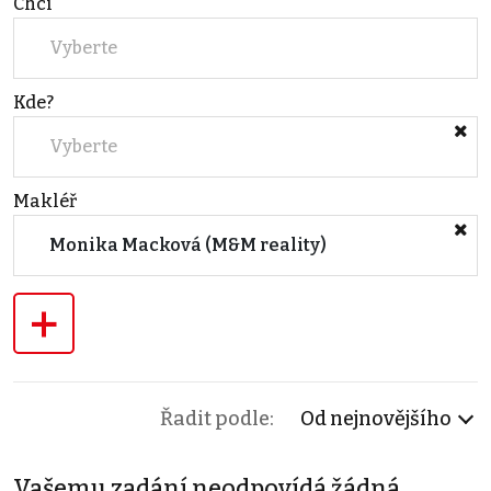
Chci
Vyberte
Kde?
Vyberte
Makléř
Monika Macková (M&M reality)
+
Řadit podle:
Od nejnovějšího
Vašemu zadání neodpovídá žádná