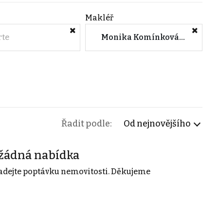
Makléř
rte
Monika Komínková (YD Real Estate s.r.o.)
Řadit podle:
Od nejnovějšího
žádná nabídka
adejte poptávku nemovitosti. Děkujeme