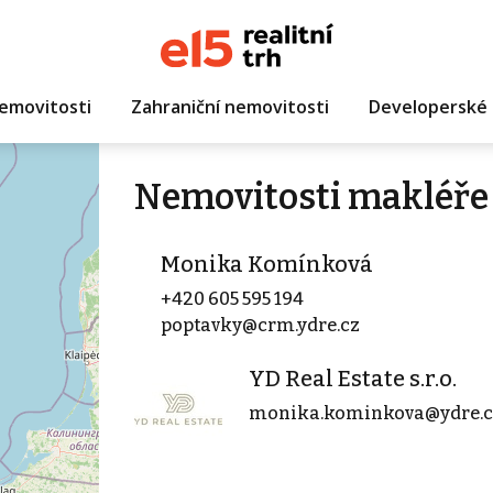
emovitosti
Zahraniční nemovitosti
Developerské 
Nemovitosti makléř
Monika Komínková
+420 605 595 194
poptavky@crm.ydre.cz
YD Real Estate s.r.o.
monika.kominkova@ydre.c