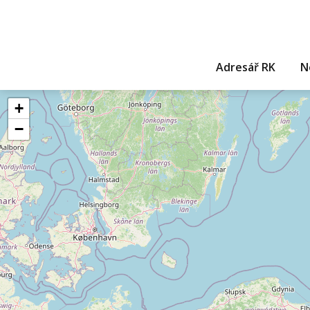
Adresář RK
N
+
−