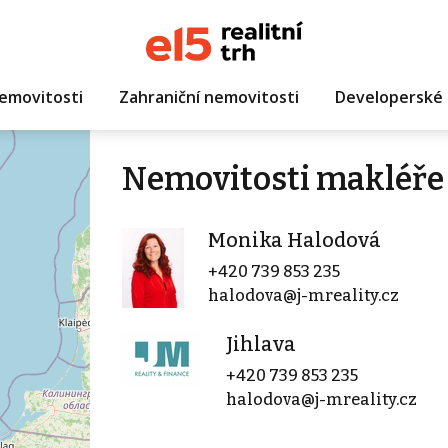
emovitosti
Zahraniční nemovitosti
Developerské 
Nemovitosti makléře
Monika Halodová
+420 739 853 235
halodova@j-mreality.cz
Jihlava
+420 739 853 235
halodova@j-mreality.cz