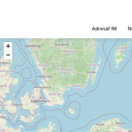
Adresář RK
N
+
−