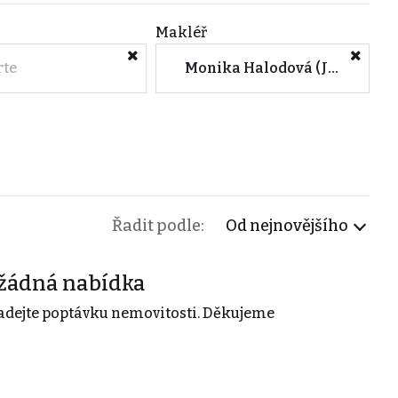
Makléř
rte
Monika Halodová (Jihlava)
Řadit podle:
Od nejnovějšího
žádná nabídka
adejte poptávku nemovitosti. Děkujeme