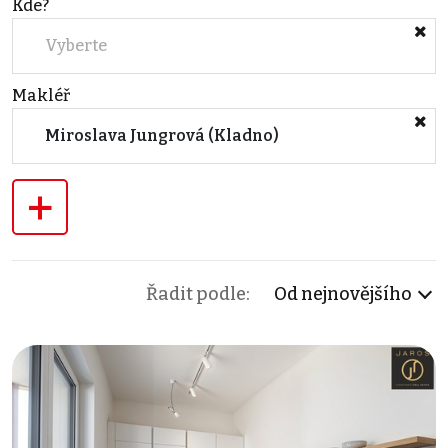
Kde?
Vyberte
Makléř
Miroslava Jungrová (Kladno)
+
Řadit podle:
Od nejnovějšího