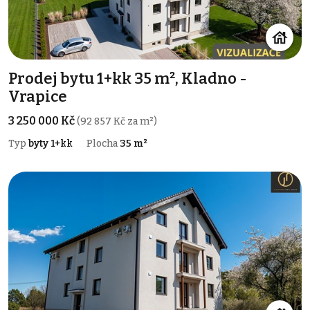
Prodej bytu 1+kk 35 m², Kladno -
Vrapice
3 250 000 Kč
(92 857 Kč za m²)
Typ
byty 1+kk
Plocha
35 m²