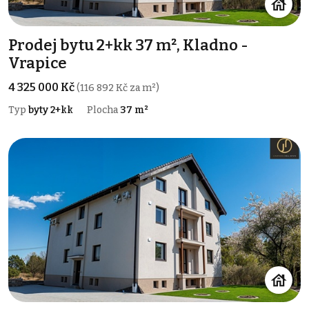
Prodej bytu 2+kk 37 m², Kladno -
Vrapice
4 325 000 Kč
(116 892 Kč za m²)
Typ
byty 2+kk
Plocha
37 m²