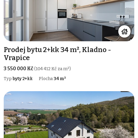
Prodej bytu 2+kk 34 m², Kladno -
Vrapice
3 550 000 Kč
(104 412 Kč za m²)
Typ
byty 2+kk
Plocha
34 m²