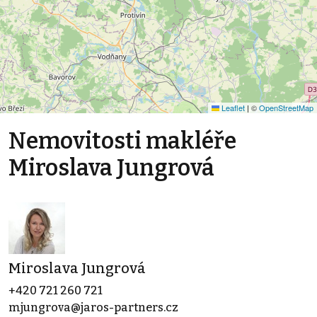
Leaflet
|
©
OpenStreetMap
Nemovitosti makléře
Miroslava Jungrová
Miroslava Jungrová
+420 721 260 721
mjungrova@jaros-partners.cz