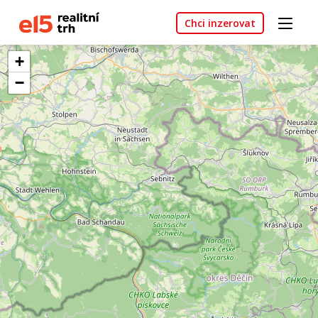
Chci inzerovat
+
−