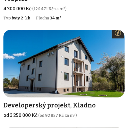
4 300 000 Kč
(126 471 Kč za m²)
Typ
byty 2+kk
Plocha
34 m²
Developerský projekt, Kladno
od 3 250 000 Kč
(od 92 857 Kč za m²)