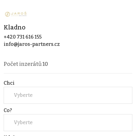
Kladno
+420 731 616 155
info@jaros-partners.cz
Počet inzerátů
10
Chci
Vyberte
Co?
Vyberte