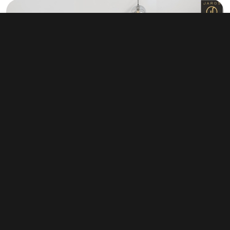
Prodej bytu 1+kk 37 m², Kladno -
Vrapice
4 850 000 Kč
(131 081 Kč za m²)
Typ
byty 1+kk
Plocha
37 m²