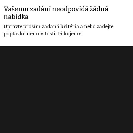
Vašemu zadání neodpovídá žádná
nabídka
Upravte prosím zadaná kritéria a nebo zadejte
poptávku nemovitosti. Děkujeme
Obchodní podmínky
Pravidla inzerce
Ceník
Registrace
Kontakt
© 2022 - 2026 Copyright CZECH NEWS CENTER a.s. a dodavatelé
obsahu |
Autorská práva k publikovaným materiálům
|
Podmínky pro
užívání služby informační společnosti
|
Informace o zpracování
osobních údajů
|
Cookies
|
Nastavení soukromí
|
Vlastnická