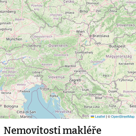
Leaflet
|
©
OpenStreetMap
Nemovitosti makléře