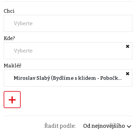
Chci
Vyberte
Kde?
Vyberte
Makléř
Miroslav Slabý (Bydlíme s klidem - Pobočka Jablonec)
+
Řadit podle:
Od nejnovějšího