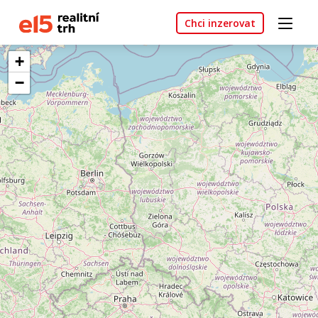
Chci inzerovat
+
−