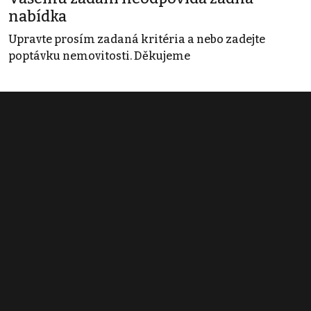
nabídka
Upravte prosím zadaná kritéria a nebo zadejte
poptávku nemovitosti. Děkujeme
Obchodní podmínky
Pravidla inzerce
Ceník
Registrace
Kontakt
© 2022 - 2026 Copyright CZECH NEWS CENTER a.s. a dodavatelé
obsahu |
Autorská práva k publikovaným materiálům
|
Podmínky pro
užívání služby informační společnosti
|
Informace o zpracování
osobních údajů
|
Cookies
|
Nastavení soukromí
|
Vlastnická
struktura
|
Jednotné kontaktní místo / Single Point of Contact
|
Podat
oznámení