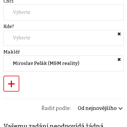
Chci
Vyberte
Kde?
Vyberte
Makléř
Miroslav Peľák (M&M reality)
+
Řadit podle:
Od nejnovějšího
Vašemu zadání neodpovídá žádná