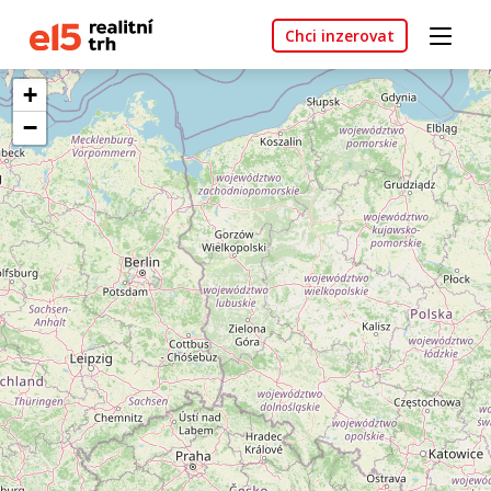
Chci inzerovat
+
−